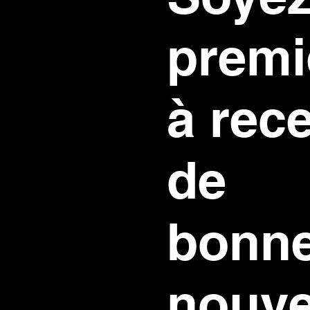
premi
à rec
de
bonn
nouve