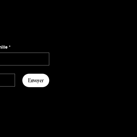
ille
*
Envoyer