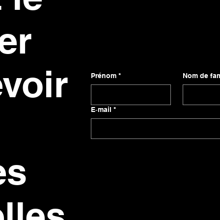
er
evoir
Prénom
*
Nom de fam
E‑mail
*
es
lles